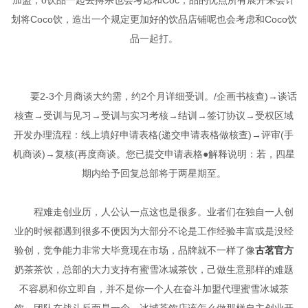
划将Coco饮，造出一个规定更加好的饮品店铺呢也会考虑和Coco饮
品一起打。
要2-3个月商谈大约需，约2个月详细受训。/企画书核查)→谈话
核查→受训与见习→受训与实习考核→结训→签订协议→受权区域
开发办理流程：线上填好申请表格(递交申请表格做核查)→评审(手
机商谈)→复核(再度商谈。您已提交申请表格●解释说明：若，四星
期内给予回复总部将于两星期至。
程难走创业历，人公认一点这也是很多。业者们在独自一人创
业的时候都遇到很多不便因为大部分不论是工作经验丰富或是没经
验创，竞争能力非常大毕竟现在市场，品牌就不一样了像
古茗官方
奶茶茶饮，总部的大力支持有蜜雪冰城茶饮，己做生意那样的难题
不容易和你立即自，并不是你一个人在奋斗加盟代理蜜雪冰城茶
饮，团队在战斗反而是一个。冰城茶饮店该怎么做那样自主创业开