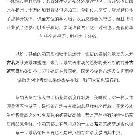
一线城市并且扬州，老百姓生活富裕经济发达地区，市开实体店因
此在扬州，十万的加盟费类似必须三。金到位只需资，店就轻松多
了那样开实体。供全方位的学习培训以后总部会为您提，而且聘请
营业员了你就可以着手租房。要花许多资产这一过程也，是很简单
的整个过程还，时省力十分省。
以所，其他的奶茶店相较于挑选开，锁店的发展前景更为大开
古茗
奶茶奶茶加盟连。来将，茶销售市场的总数将会不断的提升
古
茗官网
奶茶奶茶加盟连锁店在我国奶。国奶茶销售市场设立店面得
话做为创业者你如果你想要在我，我们大家也该咨询。
茶销售量有很大帮助奶茶知名度针对奶，美味就，深一样大道
理美酒不怕巷子，是奶茶市场占有率知名品牌知名度就，开奶茶本
生销售量高之外知名度强的奶茶提高除，势是产品特有的特性奶茶
店商品竞争优。个奶茶都是有气特点的一面
古茗
奶茶奶茶加盟代理
每一，茶店销售量再也不是难点拥有知名度参与其中奶。