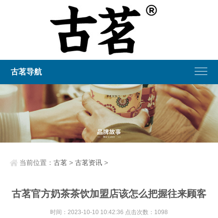
古茗导航
当前位置：
古茗
>
古茗资讯
>
古茗官方奶茶茶饮加盟店该怎么把握往来顾客
时间：2023-10-10 10:42:36 点击次数：1098