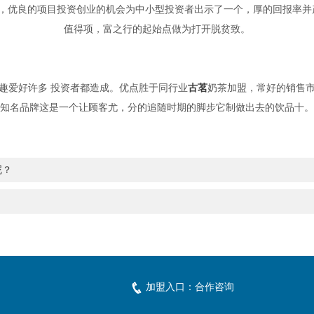
实，优良的项目投资创业的机会为中小型投资者出示了一个，厚的回报率并
值得项，富之行的起始点做为打开脱贫致。
趣爱好许多 投资者都造成。优点胜于同行业
古茗
奶茶加盟，常好的销售
知名品牌这是一个让顾客尤，分的追随时期的脚步它制做出去的饮品十。
呢？
加盟入口：
合作咨询