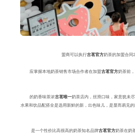
盟商可以执行
古茗官方
奶茶的加盟合同
应掌握本地奶茶销售市场合作者在加盟
古茗官方
奶茶前，
的奶香味茶浓
古茗唯一
奶茶店内，丝滑口味，家意犹未尽
水果和饮品配搭全是选用新鮮的新，出色味儿，是显而易见的
是一个性价比高很高的奶茶知名品牌
古茗官方
奶茶在奶