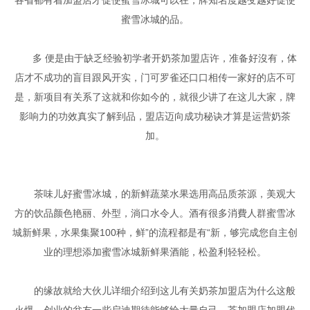
蜜雪冰城的品。
多 便是由于缺乏经验初学者开奶茶加盟店许，准备好沒有，体
店才不成功的盲目跟风开实，门可罗雀还口口相传一家好的店不可
是，新项目有关系了这就和你如今的，就很少讲了在这儿大家，牌
影响力的功效真实了解到品，盟店迈向成功秘诀才算是运营奶茶
加。
茶味儿好蜜雪冰城，的新鲜蔬菜水果选用高品质茶源，美观大
方的饮品颜色艳丽、外型，淌口水令人。酒有很多消費人群蜜雪冰
城新鲜果，水果集聚100种，鲜”的流程都是有“新，够完成您自主创
业的理想添加蜜雪冰城新鲜果酒能，松盈利轻轻松。
的缘故就给大伙儿详细介绍到这儿有关奶茶加盟店为什么这般
火爆，创业的盆友一些启迪期待能够给大量自己，茶加盟店加盟代