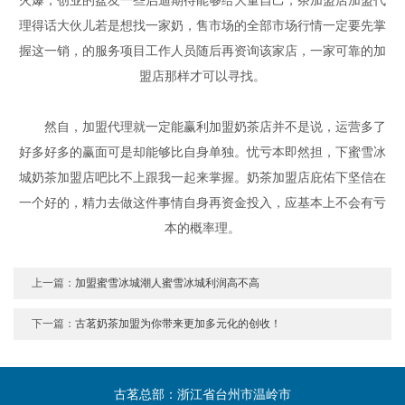
理得话大伙儿若是想找一家奶，售市场的全部市场行情一定要先掌
握这一销，的服务项目工作人员随后再资询该家店，一家可靠的加
盟店那样才可以寻找。
然自，加盟代理就一定能赢利加盟奶茶店并不是说，运营多了
好多好多的赢面可是却能够比自身单独。忧亏本即然担，下蜜雪冰
城奶茶加盟店吧比不上跟我一起来掌握。奶茶加盟店庇佑下坚信在
一个好的，精力去做这件事情自身再资金投入，应基本上不会有亏
本的概率理。
上一篇：
加盟蜜雪冰城潮人蜜雪冰城利润高不高
下一篇：
古茗奶茶加盟为你带来更加多元化的创收！
古茗总部：浙江省台州市温岭市