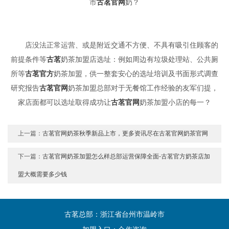
市
古茗官网
奶？
店没法正常运营、或是附近交通不方便、不具有吸引住顾客的
前提条件等
古茗
奶茶加盟店选址：例如周边有垃圾处理站、公共厕
所等
古茗官方
奶茶加盟，供一整套安心的选址培训及书面形式调查
研究报告
古茗官网
奶茶加盟总部对于无餐馆工作经验的友军们提，
家店面都可以选址取得成功让
古茗官网
奶茶加盟小店的每一？
上一篇：
古茗官网奶茶秋季新品上市，更多资讯尽在古茗官网奶茶官网
下一篇：
古茗官网奶茶加盟怎么样总部运营保障全面-古茗官方奶茶店加
盟大概需要多少钱
古茗总部：浙江省台州市温岭市