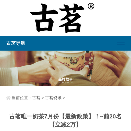
古茗导航
当前位置：
古茗
>
古茗资讯
>
古茗唯一奶茶7月份【最新政策】！~前20名
【立减2万】