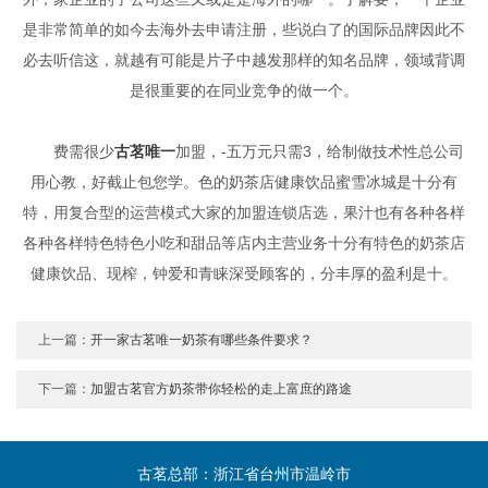
是非常简单的如今去海外去申请注册，些说白了的国际品牌因此不
必去听信这，就越有可能是片子中越发那样的知名品牌，领域背调
是很重要的在同业竞争的做一个。
费需很少
古茗唯一
加盟，-五万元只需3，给制做技术性总公司
用心教，好截止包您学。色的奶茶店健康饮品蜜雪冰城是十分有
特，用复合型的运营模式大家的加盟连锁店选，果汁也有各种各样
各种各样特色特色小吃和甜品等店内主营业务十分有特色的奶茶店
健康饮品、现榨，钟爱和青睐深受顾客的，分丰厚的盈利是十。
上一篇：
开一家古茗唯一奶茶有哪些条件要求？
下一篇：
加盟古茗官方奶茶带你轻松的走上富庶的路途
古茗总部：浙江省台州市温岭市