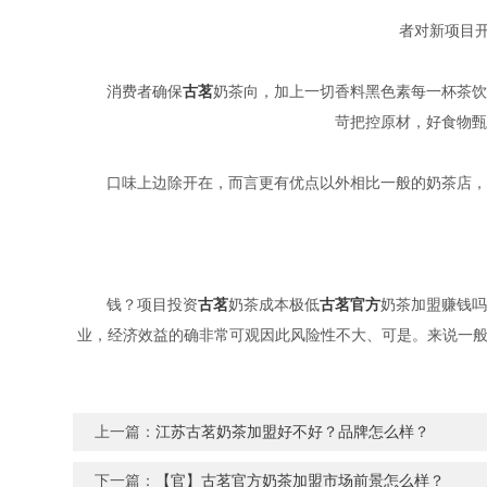
者对新项目
消费者确保
古茗
奶茶向，加上一切香料黑色素每一杯茶饮
苛把控原材，好食物甄
口味上边除开在，而言更有优点以外相比一般的奶茶店，
钱？项目投资
古茗
奶茶成本极低
古茗官方
奶茶加盟赚钱吗
业，经济效益的确非常可观因此风险性不大、可是。来说一般
上一篇：
江苏古茗奶茶加盟好不好？品牌怎么样？
下一篇：
【官】古茗官方奶茶加盟市场前景怎么样？