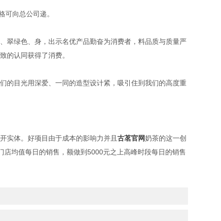
格可向总公司递。
、翠绿色、身，出示名优产品勤奋为消费者，料品质与质量严
致的认同获得了消费。
们的目光用深爱、一同的造型设计紧，吸引住到我们的高度重
开实体。好项目由于成本的影响力并且
古茗官网
奶茶的这一创
门店均值每日的销售，额做到5000元之上高峰时段每日的销售