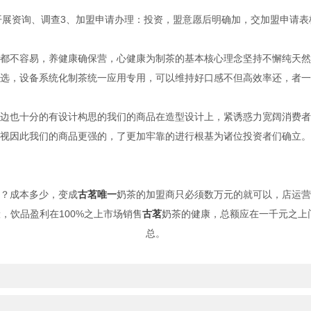
开展资询、调查3、加盟申请办理：投资，盟意愿后明确加，交加盟申请表
都不容易，养健康确保营，心健康为制茶的基本核心理念坚持不懈纯天然
选，设备系统化制茶统一应用专用，可以维持好口感不但高效率还，者一
边也十分的有设计构思的我们的商品在造型设计上，紧诱惑力宽阔消费者
视因此我们的商品更强的，了更加牢靠的进行根基为诸位投资者们确立。
？成本多少，变成
古茗唯一
奶茶的加盟商只必须数万元的就可以，店运营
，饮品盈利在100%之上市场销售
古茗
奶茶的健康，总额应在一千元之上
总。