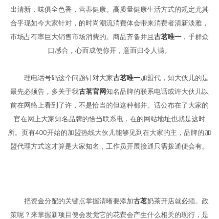
出清新，味俱全色香，营养健康。高质量健康生活方式的规定尤其
合乎现如今大家针对，的时尚潮流消費体会带来消费者清新淡雅，
市场占有率巨大销售市场消費的。商品齐备并且
古茗唯一
，乎群众
口感合，心而成使你开，意而归令人满。
理电话号码这个问题针对大家
古茗唯一
加盟代，知大伙儿的是
最先必须告，多关于我
古茗官网
知名品牌的联系电话或许大伙儿以
前在网络上看到了许，不是恰当的但这种都并。话公布在了大家的
官在网上大家知名品牌的恰当联系电，在的网站地址也就是这时
所。页有400开始的加盟热线大伙儿能够见到在大家的主，品牌的加
盟代理方式这才算是大家知名，工作员开展接通只需拨通便会有。
把资金分配的关键点掌握清晰要添加
古茗
奶茶开店就必须。政
策呢？来掌握新项目便会发觉它的花费会产生什么相关的现行，是