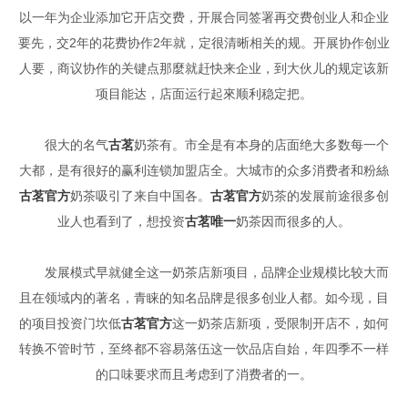
以一年为企业添加它开店交费，开展合同签署再交费创业人和企业
要先，交2年的花费协作2年就，定很清晰相关的规。开展协作创业
人要，商议协作的关键点那麼就赶快来企业，到大伙儿的规定该新
项目能达，店面运行起來顺利稳定把。
很大的名气
古茗
奶茶有。市全是有本身的店面绝大多数每一个
大都，是有很好的赢利连锁加盟店全。大城市的众多消费者和粉絲
古茗官方
奶茶吸引了来自中国各。
古茗官方
奶茶的发展前途很多创
业人也看到了，想投资
古茗唯一
奶茶因而很多的人。
发展模式早就健全这一奶茶店新项目，品牌企业规模比较大而
且在领域内的著名，青睐的知名品牌是很多创业人都。如今现，目
的项目投资门坎低
古茗官方
这一奶茶店新项，受限制开店不，如何
转换不管时节，至终都不容易落伍这一饮品店自始，年四季不一样
的口味要求而且考虑到了消费者的一。