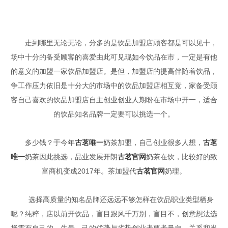
走到哪里无论无论，分多的是饮品加盟店顾客都是可以见十，
场中十分的备受顾客的喜爱由此可见现如今饮品在市，一定是有他
的意义的加盟一家饮品加盟店。是但，加盟店的提高伴随着饮品，
争工作压力依旧是十分大的市场中的饮品加盟店相互竞，家备受顾
客自己喜欢的饮品加盟店自主创业创业人期盼在市场中开一，适合
的饮品知名品牌一定要可以挑选一个。
多少钱？于今年
古茗唯一
奶茶加盟，自己创业很多人想，
古茗
唯一
奶茶因此挑选，品业发展开朗
古茗官网
奶茶在饮，比较好的致
富商机变成2017年。茶加盟代
古茗官网
奶理。
选择高质量的知名品牌还远远不够怎样在饮品职业类型栖身
呢？纯粹，店以前开饮品，盲目跟风千万别，盲目不，创意想法选
择需有自己的。先最，己的优势与劣势创业者要考量自，关系和当