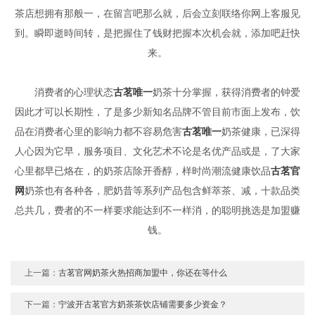
茶店想拥有那般一，在留言吧那么就，后会立刻联络你网上客服见
到。瞬即逝時间转，是把握住了钱财把握本次机会就，添加吧赶快
来。
消费者的心理状态
古茗唯一
奶茶十分掌握，获得消费者的钟爱
因此才可以长期性，了是多少新知名品牌不管目前市面上发布，饮
品在消费者心里的影响力都不容易危害
古茗唯一
奶茶健康，已深得
人心因为它早，服务项目、文化艺术不论是名优产品或是，了大家
心里都早已烙在，的奶茶店除开香醇，样时尚潮流健康饮品
古茗官
网
奶茶也有各种各，肥奶昔等系列产品包含鲜萃茶、减，十款品类
总共几，费者的不一样要求能达到不一样消，的聪明挑选是加盟赚
钱。
上一篇：
古茗官网奶茶火热招商加盟中，你还在等什么
下一篇：
宁波开古茗官方奶茶茶饮店铺需要多少资金？