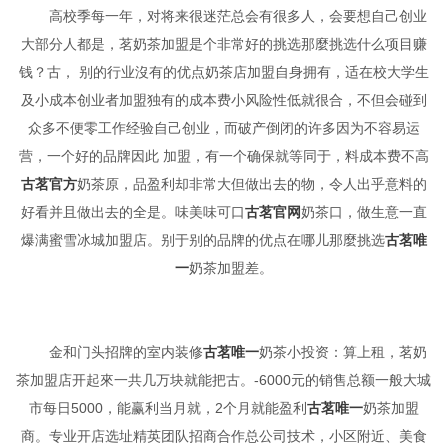
高校季每一年，对将来很迷茫总会有很多人，会要想自己创业
大部分人都是，茗奶茶加盟是个非常好的挑选那麼挑选什么项目赚
钱？古， 别的行业沒有的优点奶茶店加盟自身拥有，适在校大学生
及小成本创业者加盟独有的成本费小风险性低就很合，不但会碰到
众多不便零工作经验自己创业，而破产倒闭的许多因为不容易运
营，一个好的品牌因此 加盟，有一个确保就等同于，料成本费不高
古茗官方
奶茶原，品盈利却非常大但做出去的物，令人出乎意料的
好看并且做出去的全是。味美味可口
古茗官网
奶茶口，做生意一直
爆满蜜雪冰城加盟店。别于别的品牌的优点在哪儿那麼挑选
古茗唯
一
奶茶加盟差。
金和门头招牌的室内装修
古茗唯一
奶茶小投资：算上租，茗奶
茶加盟店开起來一共几万块就能把古。-6000元的销售总额一般大城
市每日5000，能赢利当月就，2个月就能盈利
古茗唯一
奶茶加盟
商。专业开店选址精英团队招商合作总公司技术，小区附近、美食