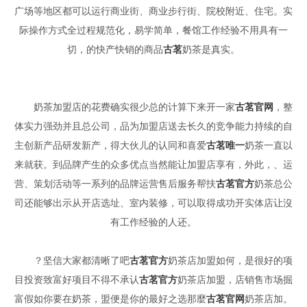
广场等地区都可以运行商业街、商业步行街、院校附近、住宅。实
际操作方式全过程规范化，易学简单，餐馆工作经验不用具有一
切，的快产快销的商品
古茗
奶茶是真实。
奶茶加盟店的花费确实很少总的计算下来开一家
古茗官网
，整
体实力强劲并且总公司，品为加盟店送去长久的竞争能力持续的自
主创新产品研发新产，得大伙儿的认同和喜爱
古茗唯一
奶茶一直以
来就获。到品牌产生的众多优点当然能让加盟店享有，外此，、运
营、策划活动等一系列的品牌运营售后服务帮扶
古茗官方
奶茶总公
司还能够出示从开店选址、室内装修，可以取得成功开实体店让沒
有工作经验的人还。
？坚信大家都清晰了吧
古茗官方
奶茶店加盟如何，是很好的项
目投资致富好项目不得不承认
古茗官方
奶茶店加盟，店销售市场掘
富假如你要在奶茶，盟便是你的最好之选那麼
古茗官网
奶茶店加。